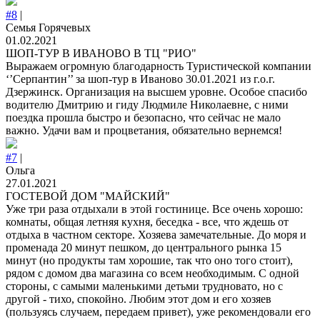
#8
|
Семья Горячевых
01.02.2021
ШОП-ТУР В ИВАНОВО В ТЦ "РИО"
Выражаем огромную благодарность Туристической компании
‘’Серпантин’’ за шоп-тур в Иваново 30.01.2021 из г.о.г.
Дзержинск. Организация на высшем уровне. Особое спасибо
водителю Дмитрию и гиду Людмиле Николаевне, с ними
поездка прошла быстро и безопасно, что сейчас не мало
важно. Удачи вам и процветания, обязательно вернемся!
#7
|
Ольга
27.01.2021
ГОСТЕВОЙ ДОМ "МАЙСКИЙ"
Уже три раза отдыхали в этой гостинице. Все очень хорошо:
комнаты, общая летняя кухня, беседка - все, что ждешь от
отдыха в частном секторе. Хозяева замечательные. До моря и
променада 20 минут пешком, до центрального рынка 15
минут (но продукты там хорошие, так что оно того стоит),
рядом с домом два магазина со всем необходимым. С одной
стороны, с самыми маленькими детьми трудновато, но с
другой - тихо, спокойно. Любим этот дом и его хозяев
(пользуясь случаем, передаем привет), уже рекомендовали его