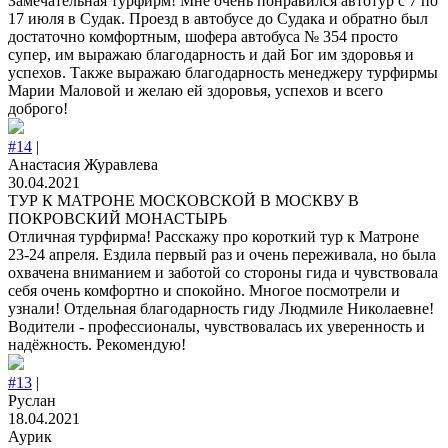
Замечательная турфирм! Мне очень понравился автотур с 7 по
17 июля в Судак. Проезд в автобусе до Судака и обратно был
достаточно комфортным, шофера автобуса № 354 просто
супер, им выражаю благодарность и дай Бог им здоровья и
успехов. Также выражаю благодарность менеджеру турфирмы
Марии Маловой и желаю ей здоровья, успехов и всего
доброго!
#14
|
Анастасия Журавлева
30.04.2021
ТУР К МАТРОНЕ МОСКОВСКОЙ В МОСКВУ В
ПОКРОВСКИЙ МОНАСТЫРЬ
Отличная турфирма! Расскажу про короткий тур к Матроне
23-24 апреля. Ездила первый раз и очень переживала, но была
охвачена вниманием и заботой со стороны гида и чувствовала
себя очень комфортно и спокойно. Многое посмотрели и
узнали! Отдельная благодарность гиду Людмиле Николаевне!
Водители - профессионалы, чувствовалась их уверенность и
надёжность. Рекомендую!
#13
|
Руслан
18.04.2021
Аурик