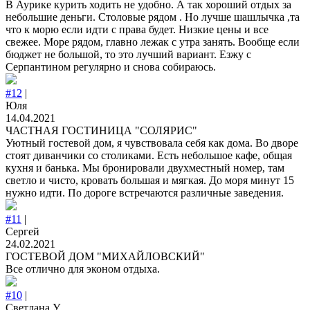
В Аурике курить ходить не удобно. А так хороший отдых за
небольшие деньги. Столовые рядом . Но лучше шашлычка ,та
что к морю если идти с права будет. Низкие цены и все
свежее. Море рядом, главно лежак с утра занять. Вообще если
бюджет не большой, то это лучший вариант. Езжу с
Серпантином регулярно и снова собираюсь.
#12
|
Юля
14.04.2021
ЧАСТНАЯ ГОСТИНИЦА "СОЛЯРИС"
Уютный гостевой дом, я чувствовала себя как дома. Во дворе
стоят диванчики со столиками. Есть небольшое кафе, общая
кухня и банька. Мы бронировали двухместный номер, там
светло и чисто, кровать большая и мягкая. До моря минут 15
нужно идти. По дороге встречаются различные заведения.
#11
|
Сергей
24.02.2021
ГОСТЕВОЙ ДОМ "МИХАЙЛОВСКИЙ"
Все отлично для эконом отдыха.
#10
|
Светлана У.