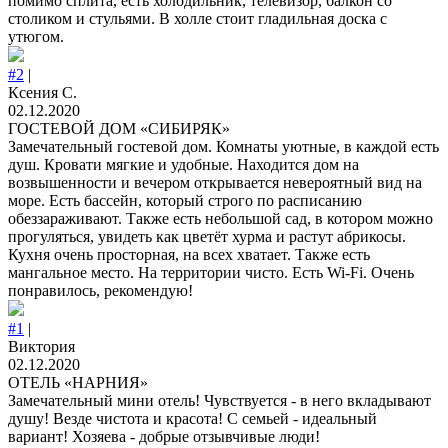
помимо сплита, есть холодильник, телевизор, балкон со
столиком и стульями. В холле стоит гладильная доска с
утюгом.
#2
|
Ксения С.
02.12.2020
ГОСТЕВОЙ ДОМ «СИБИРЯК»
Замечательный гостевой дом. Комнаты уютные, в каждой есть
душ. Кровати мягкие и удобные. Находится дом на
возвышенности и вечером открывается невероятный вид на
море. Есть бассейн, который строго по расписанию
обеззараживают. Также есть небольшой сад, в котором можно
прогуляться, увидеть как цветёт хурма и растут абрикосы.
Кухня очень просторная, на всех хватает. Также есть
мангальное место. На территории чисто. Есть Wi-Fi. Очень
понравилось, рекомендую!
#1
|
Виктория
02.12.2020
ОТЕЛЬ «НАРНИЯ»
Замечательный мини отель! Чувствуется - в него вкладывают
душу! Везде чистота и красота! С семьей - идеальный
вариант! Хозяева - добрые отзывчивые люди!