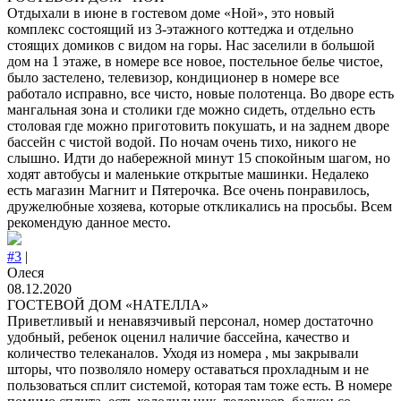
Отдыхали в июне в гостевом доме «Ной», это новый
комплекс состоящий из 3-этажного коттеджа и отдельно
стоящих домиков с видом на горы. Нас заселили в большой
дом на 1 этаже, в номере все новое, постельное белье чистое,
было застелено, телевизор, кондиционер в номере все
работало исправно, все чисто, новые полотенца. Во дворе есть
мангальная зона и столики где можно сидеть, отдельно есть
столовая где можно приготовить покушать, и на заднем дворе
бассейн с чистой водой. По ночам очень тихо, никого не
слышно. Идти до набережной минут 15 спокойным шагом, но
ходят автобусы и маленькие открытые машинки. Недалеко
есть магазин Магнит и Пятерочка. Все очень понравилось,
дружелюбные хозяева, которые откликались на просьбы. Всем
рекомендую данное место.
#3
|
Олеся
08.12.2020
ГОСТЕВОЙ ДОМ «НАТЕЛЛА»
Приветливый и ненавязчивый персонал, номер достаточно
удобный, ребенок оценил наличие бассейна, качество и
количество телеканалов. Уходя из номера , мы закрывали
шторы, что позволяло номеру оставаться прохладным и не
пользоваться сплит системой, которая там тоже есть. В номере